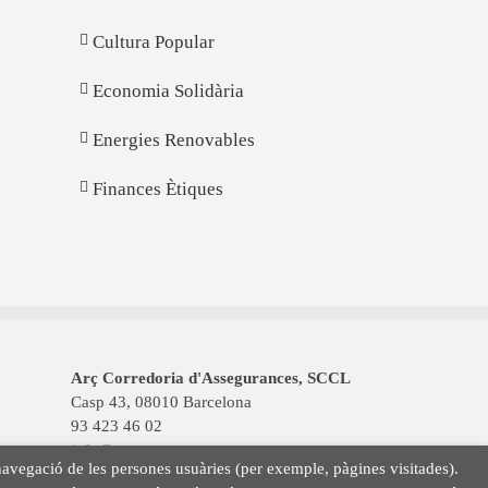
Cultura Popular
Economia Solidària
Energies Renovables
Finances Ètiques
Arç Corredoria d'Assegurances, SCCL
Casp 43, 08010 Barcelona
93 423 46 02
info@arc.coop
la navegació de les persones usuàries (per exemple, pàgines visitades).