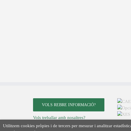
VOLS REBRE INFORMACIÓ?
Vols treballar amb nosaltres?
Avís legal
Utilitzem cookies pròpies i de tercers per mesurar i analitzar estadístic
Política de privacitat