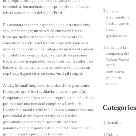
útils, equitatius i generadors de riquesa social i
econòmica, fonamentats en els principis de la finança
Sinistre
ètica i amb el suport del
segell Ethsi
.
d’automòbil a
l’estiu: què fer
Els avantatges generals que inclou aquesta nova eina
i com
són, per començar,
un servei de contractació en
gestionar-ho
línia
que inclou en la seva base de dades tots els
convenis col·lectius del territori espanyol. Gràcies a
Ja és aquí la
això, es pot accedir al text íntegre de qualsevol conveni.
campanya del
El portal fa una regularització anual de les persones
Balanç Social
treballadores assegurades; no cal notificar les altes i les
2026:
baixes en el moment en què es produeixen, només un
continuem
cop l’any.
Aquest sistema és
online
, àgil i ràpid.
pujant de
nivell
A més, MutualCoop neix de la decisió de promoure
l’assegurança ètica i solidària.
Ja sabeu que a Arç
Cooperativa treballem per aconseguir que el món de les
pòlisses faci una transició completa a l’àmbit de
Categories
l’economia social i solidària. Les assegurances són una
pota cabdal de les finances ètiques i aquelles
gestionades per criteris de sostenibilitat ètica
Actualitat
garanteixen una responsabilitat envers l’impacte local i
global d’aquests productes financers.
Cultura