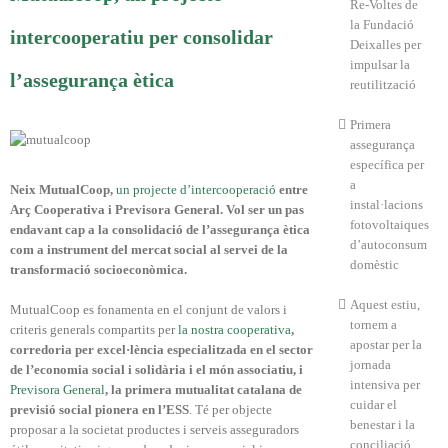
Re-Voltes de
la Fundació
intercooperatiu per consolidar
Deixalles per
impulsar la
l’assegurança ètica
reutilització
Primera
assegurança
específica per
a
Neix MutualCoop,
un projecte d’intercooperació
entre
instal·lacions
Arç Cooperativa i Previsora General. Vol ser un pas
fotovoltaiques
endavant cap a la consolidació de l’assegurança ètica
d’autoconsum
com a instrument del mercat social al servei de la
domèstic
transformació socioeconòmica.
Aquest estiu,
MutualCoop es fonamenta en el conjunt de valors i
tornem a
criteris generals compartits per
la nostra cooperativa
,
apostar per la
corredoria per excel·lència especialitzada en el sector
jornada
de l’economia social i solidària i el món associatiu, i
intensiva per
Previsora General
, la primera mutualitat catalana de
cuidar el
previsió social pionera en l’ESS
. Té per objecte
benestar i la
proposar a la societat productes i serveis asseguradors
conciliació