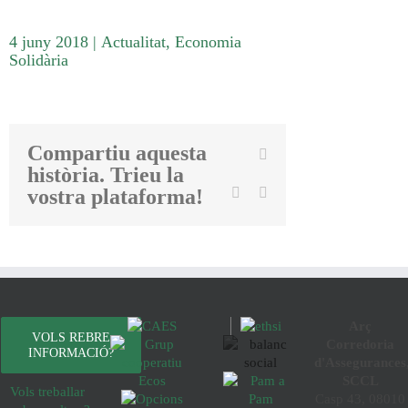
4 juny 2018
|
Actualitat
,
Economia
Solidària
Compartiu aquesta
Facebook
història. Trieu la
Twitter
Linkedin
Email
vostra plataforma!
Arç
VOLS REBRE
Corredoria
INFORMACIÓ?
d'Assegurances
SCCL
Vols treballar
Casp 43, 08010