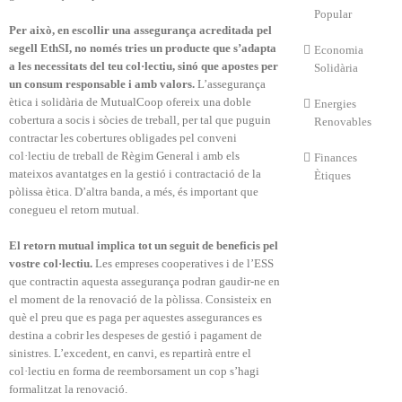
Popular
Per això, en escollir una assegurança acreditada pel
segell EthSI, no només tries un producte que s’adapta
Economia
a les necessitats del teu col·lectiu, sinó que apostes per
Solidària
un consum responsable i amb valors.
L’assegurança
ètica i solidària de MutualCoop ofereix una doble
Energies
cobertura a socis i sòcies de treball, per tal que puguin
Renovables
contractar les cobertures obligades pel conveni
col·lectiu de treball de Règim General i amb els
Finances
mateixos avantatges en la gestió i contractació de la
Ètiques
pòlissa ètica. D’altra banda, a més, és important que
conegueu el retorn mutual.
El retorn mutual implica tot un seguit de beneficis pel
vostre col·lectiu.
Les empreses cooperatives i de l’ESS
que contractin aquesta assegurança podran gaudir-ne en
el moment de la renovació de la pòlissa. Consisteix en
què el preu que es paga per aquestes assegurances es
destina a cobrir les despeses de gestió i pagament de
sinistres. L’excedent, en canvi, es repartirà entre el
col·lectiu en forma de reemborsament un cop s’hagi
formalitzat la renovació.