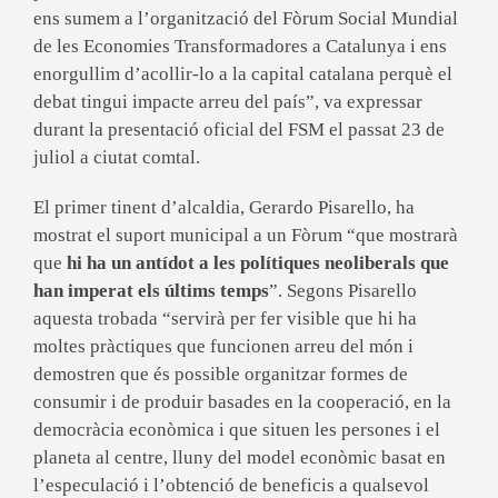
ens sumem a l’organització del Fòrum Social Mundial
de les Economies Transformadores a Catalunya i ens
enorgullim d’acollir-lo a la capital catalana perquè el
debat tingui impacte arreu del país”, va expressar
durant la presentació oficial del FSM el passat 23 de
juliol a ciutat comtal.
El primer tinent d’alcaldia, Gerardo Pisarello, ha
mostrat el suport municipal a un Fòrum “que mostrarà
que
hi ha un antídot a les polítiques neoliberals que
han imperat els últims temps
”. Segons Pisarello
aquesta trobada “servirà per fer visible que hi ha
moltes pràctiques que funcionen arreu del món i
demostren que és possible organitzar formes de
consumir i de produir basades en la cooperació, en la
democràcia econòmica i que situen les persones i el
planeta al centre, lluny del model econòmic basat en
l’especulació i l’obtenció de beneficis a qualsevol