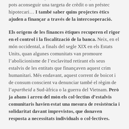
pots aconseguir una targeta de crèdit o un préstec
hipotecari…
I també saber quins projectes ètics
ajuden a finançar a través de la intercooperació.
Els orígens de les finances ètiques recuperen el rigor
en el control i la fiscalització de la banca.
Neix, en el
món occidental, a finals del segle XIX en els Estats
Units, quan algunes comunitats van promoure
l’abolicionisme de l’esclavitud retirant els seus
estalvis de les entitats que finançaven aquest crim
humanitari. Més endavant, aquest corrent de boicot i
de consum conscient va denunciar també el règim de
l’
apartheid
a Sud-àfrica o la guerra del Vietnam.
Però
ja abans i arreu del món els col·lectius d’estalvis
comunitaris havien estat una mesura de resistència i
solidaritat davant imprevistos, que donaven
resposta a necessitats individuals o col·lectives.