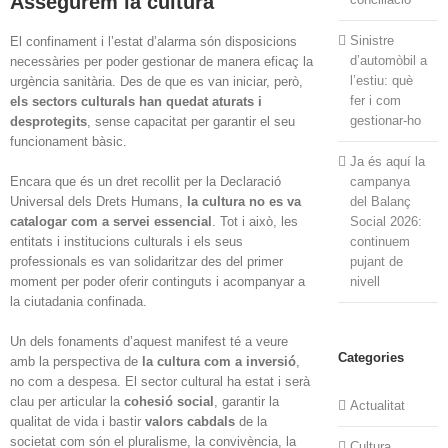
Assegurem la cultura
Sinistre
El confinament i l’estat d’alarma són disposicions
d’automòbil a
necessàries per poder gestionar de manera eficaç la
l’estiu: què
urgència sanitària. Des de que es van iniciar, però,
fer i com
els sectors culturals han quedat aturats i
gestionar-ho
desprotegits
, sense capacitat per garantir el seu
funcionament bàsic.
Ja és aquí la
Encara que és un dret recollit per la Declaració
campanya
Universal dels Drets Humans,
la cultura no es va
del Balanç
catalogar com a servei essencial
. Tot i això, les
Social 2026:
entitats i institucions culturals i els seus
continuem
professionals es van solidaritzar des del primer
pujant de
moment per poder oferir continguts i acompanyar a
nivell
la ciutadania confinada.
Un dels fonaments d’aquest manifest té a veure
Categories
amb la perspectiva de
la cultura com a inversió
,
no com a despesa. El sector cultural ha estat i serà
clau per articular la
cohesió social
, garantir la
Actualitat
qualitat de vida i bastir
valors cabdals
de la
societat com són el pluralisme, la convivència, la
Cultura