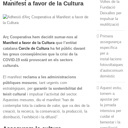
Voltes de la
Manifest a favor de la Cultura
Fundació
Deixalles per
impulsar la
reutilització
Primera
Arç Cooperativa hem decidit sumar-nos al
assegurança
Manifest a favor de la Cultura
que l’entitat
específica
catalana
Cercle de Cultura
ha fet públic davant
per a
les greus conseqüències que la crisi de la
instal·lacions
COVID-19 està provocant en els sectors
fotovoltaiques
culturals.
d’autoconsum
domèstic
El manifest
reclama a les administracions
públiques mesures
, tant urgents com
Aquest estiu,
estratègiques, per
garantir la sostenibilitat del
tornem a
teixit cultural
i impulsar l’activitat del sector.
apostar per
Aquestes mesures, diu el manifest “han de
la jornada
contemplar tota la cadena de valor, que va des de la
intensiva per
creació, la recerca, la conservació, la producció, la
cuidar el
distribució, l’exhibició i la difusió”.
benestar i la
conciliació