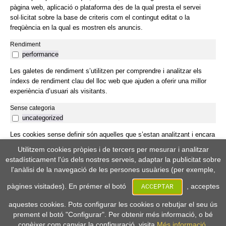
pàgina web, aplicació o plataforma des de la qual presta el servei
sol·licitat sobre la base de criteris com el contingut editat o la
freqüència en la qual es mostren els anuncis.
Rendiment
performance
Les galetes de rendiment s’utilitzen per comprendre i analitzar els
índexs de rendiment clau del lloc web que ajuden a oferir una millor
experiència d’usuari als visitants.
Sense categoria
uncategorized
Les cookies sense definir són aquelles que s’estan analitzant i encara
no s’han classificat en cap categoria.
Utilitzem cookies pròpies i de tercers per mesurar i analitzar
estadísticament l'ús dels nostres serveis, adaptar la publicitat sobre
Preferències
l'anàlisi de la navegació de les persones usuàries (per exemple,
preferences
pàgines visitades). En prémer el botó
, acceptes
ACCEPTAR
Les cookies de preferència s’utilitzen per emmagatzemar les
preferències de la persona usuària per proporcionar contingut que
aquestes cookies. Pots configurar les cookies o rebutjar el seu ús
sigui personalitzat i convenient per a les persones usuàries, com
prement el botó "Configurar". Per obtenir més informació, o bé
l’idioma del lloc web o la ubicació del visitant.
conèixer com canviar la configuració, visita
Més informació.