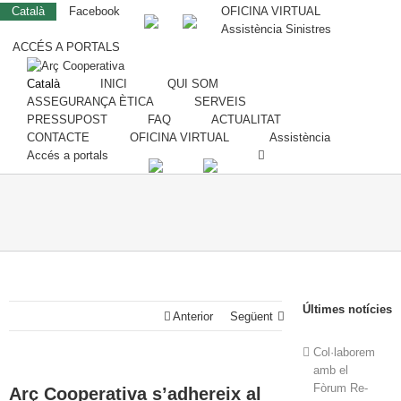
Català
Facebook
OFICINA VIRTUAL
Assistència Sinistres
ACCÉS A PORTALS
Català
INICI
QUI SOM
ASSEGURANÇA ÈTICA
SERVEIS
PRESSUPOST
FAQ
ACTUALITAT
CONTACTE
OFICINA VIRTUAL
Assistència
Accés a portals
Últimes notícies
Anterior
Següent
Col·laborem
amb el
Fòrum Re-
Arç Cooperativa s’adhereix al