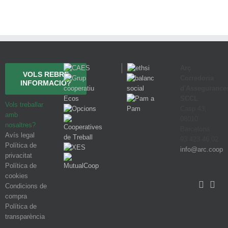
Arç
VOLS REBRE
Corredoria
INFORMACIÓ?
d'Assegurance
SCCL
Vols treballar
Casp 43,
amb
08010
nosaltres?
Barcelona
Avís legal
93 423 46 02
Política de
info@arc.coop
privacitat
Política de
cookies
Condicions de
compra
Política de
transparència