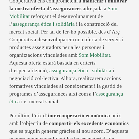
Cooperativa ens comprometem a
mantenir i millorar
la nostra oferta d’assegurances
adreçada a
Som
Mobilitat
reforçant el desenvolupament de
l’
assegurança ètica i solidària
i la construcció del
mercat social. Per tal de fer-ho possible, des d’Arç
Cooperativa desenvoluparem una oferta de serveis i
productes asseguradors per a les persones i
organitzacions vinculades amb
Som Mobilitat
.
Aquesta oferta estarà basada en criteris
d’especialització,
assegurança ètica i solidària
i
negociació col·lectiva. Alhora, realitzarem accions
formatives vinculades al coneixement i la gestió de
programes d’assegurances així com a l’
assegurança
ètica
i el mercat social.
Per últim, l’eix
d’
intercooperació
econòmica
neix
amb l’objectiu
de
compartir els
excedents econòmics
que es puguin generar gràcies al nou acord
.
D’aquesta
manera anem consolidant les bases materials de