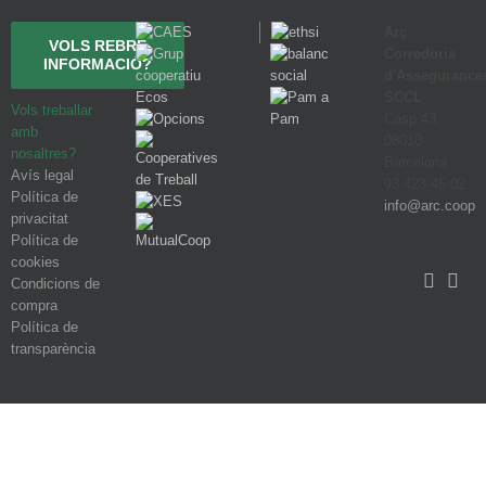
Arç
VOLS REBRE
Corredoria
INFORMACIÓ?
d'Assegurance
SCCL
Vols treballar
Casp 43,
amb
08010
nosaltres?
Barcelona
Avís legal
93 423 46 02
Política de
info@arc.coop
privacitat
Política de
cookies
Condicions de
compra
Política de
transparència