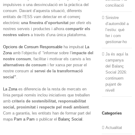
impulsives o una desvinculació en la pràctica del
conciliació
consum. Davant d’aquesta situació, diferents
entitats de l’ESS vam detectar en el comerç
Sinistre
electrònic
una finestra d’oportunitat
per oferir els
d’automòbil a
nostres serveis i productes i alhora
compartir els
l’estiu: què
nostres valors
a través d’una única plataforma.
fer i com
gestionar-ho
Opcions de Consum Responsable
ha impulsat
La
Zona
amb l’objectiu d’ “informar sobre l’
impacte del
Ja és aquí la
nostre consum
, facilitar i motivar els canvis a les
campanya
alternatives de consum
i fer xarxa per posar el
del Balanç
nostre consum al
servei de la transformació
Social 2026:
social”
.
continuem
pujant de
La Zona
es diferencia de la resta de mercats en
nivell
línia perquè només inclou iniciatives que treballen
amb
criteris de sostenibilitat, responsabilitat
social, proximitat i respecte pel medi ambient
.
Categories
Com a garantia, les entitats han de formar part del
mapa
Pam a Pam
o publicar el
Balanç Social
.
Actualitat