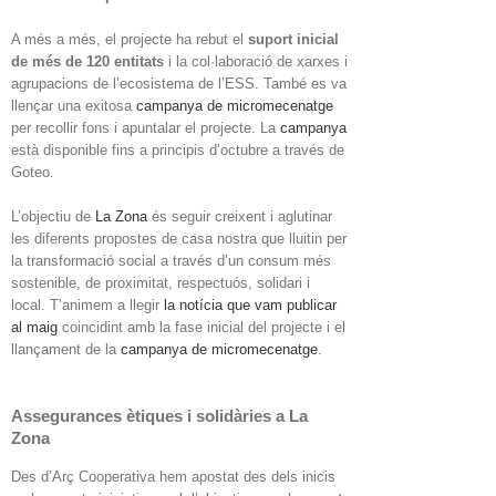
A més a més, el projecte ha rebut el
suport inicial
de més de 120 entitats
i la col·laboració de xarxes i
agrupacions de l’ecosistema de l’ESS. També es va
llençar una exitosa
campanya de micromecenatge
per recollir fons i apuntalar el projecte. La
campanya
està disponible fins a principis d’octubre a través de
Goteo.
L’objectiu de
La Zona
és seguir creixent i aglutinar
les diferents propostes de casa nostra que lluitin per
la transformació social a través d’un consum més
sostenible, de proximitat, respectuós, solidari i
local. T’animem a llegir
la notícia que vam publicar
al maig
coincidint amb la fase inicial del projecte i el
llançament de la
campanya de micromecenatge
.
Assegurances ètiques i solidàries a La
Zona
Des d’Arç Cooperativa hem apostat des dels inicis