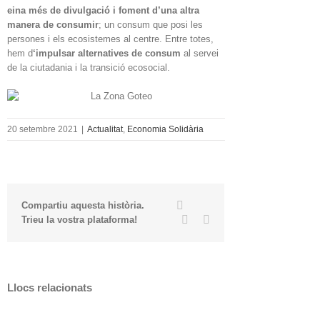
eina més de divulgació i foment d’una altra
manera de consumir
; un consum que posi les
persones i els ecosistemes al centre. Entre totes,
hem d
‘impulsar alternatives de consum
al servei
de la ciutadania i la transició ecosocial.
20 setembre 2021
|
Actualitat
,
Economia Solidària
Twitter
Facebook
Compartiu aquesta història.
Linkedin
Email
Trieu la vostra plataforma!
Llocs relacionats