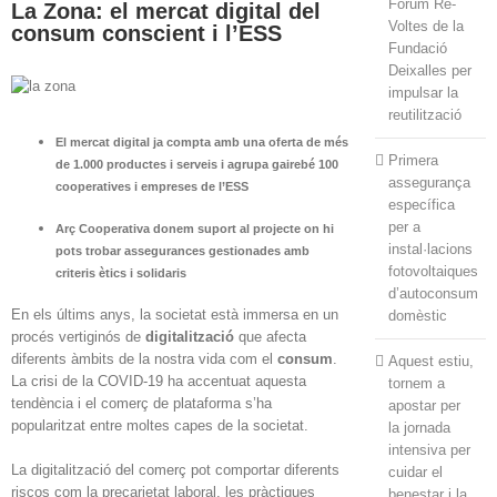
Fòrum Re-
La Zona: el mercat digital del
Voltes de la
consum conscient i l’ESS
Fundació
Deixalles per
impulsar la
reutilització
El
mercat digital
ja compta amb una oferta de més
Primera
de 1.000 productes i serveis i agrupa gairebé 100
assegurança
cooperatives i empreses de l’ESS
específica
per a
Arç Cooperativa donem suport al projecte on hi
instal·lacions
pots trobar assegurances gestionades amb
fotovoltaiques
criteris ètics i solidaris
d’autoconsum
En els últims anys, la societat està immersa en un
domèstic
procés vertiginós de
digitalització
que afecta
diferents àmbits de la nostra vida com el
consum
.
Aquest estiu,
La crisi de la COVID-19 ha accentuat aquesta
tornem a
tendència i el comerç de plataforma s’ha
apostar per
popularitzat entre moltes capes de la societat.
la jornada
intensiva per
La digitalització del comerç pot comportar diferents
cuidar el
riscos com la precarietat laboral, les pràctiques
benestar i la