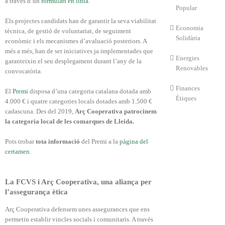
a través d’un
formulari en línia
.
Popular
Els projectes candidats han de garantir la seva viabilitat
Economia
tècnica, de gestió de voluntariat, de seguiment
Solidària
econòmic i els mecanismes d’avaluació posteriors. A
més a més, han de ser iniciatives ja implementades que
Energies
garanteixin el seu desplegament durant l’any de la
Renovables
convocatòria.
Finances
El
Premi
disposa d’una categoria catalana dotada amb
Ètiques
4.000 € i quatre categories locals dotades amb 1.500 €
cadascuna. Des del 2019,
Arç Cooperativa patrocinem
la categoria local de les comarques de Lleida.
Pots trobar
tota informació
del Premi a la
pàgina del
certamen
.
La FCVS i Arç Cooperativa, una aliança per
l’assegurança ètica
Arç Cooperativa defensem unes assegurances que ens
permetin establir vincles socials i comunitaris. A través