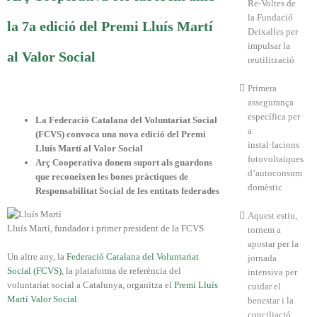
Re-Voltes de
la Fundació
la 7a edició del Premi Lluís Martí
Deixalles per
impulsar la
al Valor Social
reutilització
Primera
assegurança
específica per
La Federació Catalana del Voluntariat Social
a
(FCVS) convoca una nova edició del Premi
instal·lacions
Lluís Martí al Valor Social
fotovoltaiques
Arç Cooperativa donem suport als guardons
d’autoconsum
que reconeixen les bones pràctiques de
domèstic
Responsabilitat Social de les entitats federades
Aquest estiu,
Lluís Martí, fundador i primer president de la FCVS
tornem a
apostar per la
Un altre any, la
Federació Catalana del Voluntariat
jornada
Social (FCVS)
, la plataforma de referència del
intensiva per
voluntariat social a Catalunya, organitza el
Premi Lluís
cuidar el
Martí Valor Social
.
benestar i la
conciliació