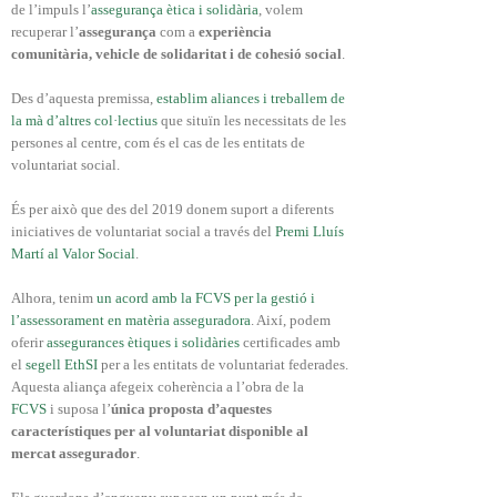
de l’impuls l’
assegurança ètica i solidària
, volem
recuperar l’
assegurança
com a
experiència
comunitària, vehicle de solidaritat i de cohesió social
.
Des d’aquesta premissa,
establim aliances i treballem de
la mà d’altres col·lectius
que situïn les necessitats de les
persones al centre, com és el cas de les entitats de
voluntariat social.
És per això que des del 2019 donem suport a diferents
iniciatives de voluntariat social a través del
Premi Lluís
Martí al Valor Social
.
Alhora, tenim
un acord amb la FCVS per la gestió i
l’assessorament en matèria asseguradora
. Així, podem
oferir
assegurances ètiques i solidàries
certificades amb
el
segell EthSI
per a les entitats de voluntariat federades.
Aquesta aliança afegeix coherència a l’obra de la
FCVS
i suposa l’
única proposta d’aquestes
característiques per al voluntariat disponible al
mercat assegurador
.