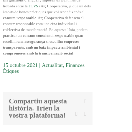
Els guardons d’enguany suposen un punt més de
trobada entre la
FCVS
i Arç Cooperativa, ja que un dels
àmbits de bones pràctiques que vol reconèixer és el
consum responsable
. Arç Cooperativa defensem el
consum responsable com una eina individual i
col·lectiva de transformació. En aquesta línia, podem
practicar un
consum conscient i responsable
quan
escollim
una assegurança
si escollim
empreses
transparents, amb un baix impacte ambiental i
compromeses amb la transformació social
.
15 octubre 2021
|
Actualitat
,
Finances
Ètiques
Compartiu aquesta
Facebook
història. Trieu la
Twitter
Linkedin
Email
vostra plataforma!