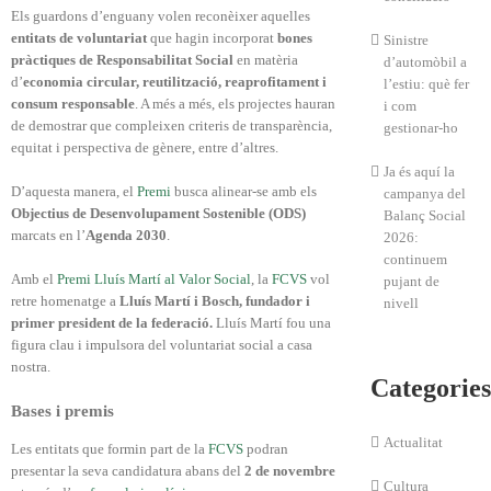
Els guardons d’enguany volen reconèixer aquelles
entitats de voluntariat
que hagin incorporat
bones
Sinistre
pràctiques de Responsabilitat Social
en matèria
d’automòbil a
d’
economia circular, reutilització, reaprofitament i
l’estiu: què fer
consum responsable
. A més a més, els projectes hauran
i com
de demostrar que compleixen criteris de transparència,
gestionar-ho
equitat i perspectiva de gènere, entre d’altres.
Ja és aquí la
D’aquesta manera, el
Premi
busca alinear-se amb els
campanya del
Objectius de Desenvolupament Sostenible (ODS)
Balanç Social
marcats en l’
Agenda 2030
.
2026:
continuem
Amb el
Premi Lluís Martí al Valor Social
, la
FCVS
vol
pujant de
retre homenatge a
Lluís Martí i Bosch, fundador i
nivell
primer president de la federació.
Lluís Martí fou una
figura clau i impulsora del voluntariat social a casa
nostra.
Categories
Bases i premis
Actualitat
Les entitats que formin part de la
FCVS
podran
presentar la seva candidatura abans del
2 de novembre
Cultura