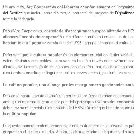
Un any més,
Arç Cooperativa col·laborem econòmicament
en l’organitz
del Bestiari
que inclou, entre d’altres, el patrocini del projecte de
Digitalitza
terme la federació.
Des d’Arç Cooperativa,
corredoria d’assegurances especialitzada en l’E
aliances i acords de cooperació
amb diferents entitats i col·lectius de ba
bestiari festiu i popular català
des del 1996 i agrupa centenars d’entitats i
Defensem que la
cultura popular
és un
element crucial
en l’articulació d’
valors distintius dels pobles. La seva vertebració a través del moviment as
d’intercanvi i expressió de les classes populars. Per tant, ajudar a impulsar
rica i cohesionada
que tingui present les seves arrels i, per tant, les seves
La cultura popular, una aliança per les assegurances gestionades amb c
Des de la nostra aposta estratègica per impulsar l’assegurança gestionada am
amb qui compartim la gran major part dels
principis i valors del cooperat
dels moviments socials i les entitats de l’ESS. Creiem que hem de
teixir i
la
cultura popular
.
D’aquesta manera, podem acompanyar-nos mútuament en la posada en pràc
ètiques
en el nostre dia a dia. Alhora, podem aprendre i enriquir-nos d’altres