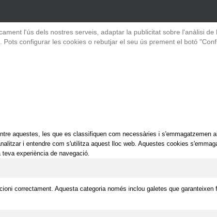
ticament l'ús dels nostres serveis, adaptar la publicitat sobre l'anàlisi
 Pots configurar les cookies o rebutjar el seu ús prement el botó "Conf
. Entre aquestes, les que es classifiquen com necessàries i s'emmagatzemen a
 analitzar i entendre com s'utilitza aquest lloc web. Aquestes cookies s'em
la teva experiència de navegació.
ioni correctament. Aquesta categoria només inclou galetes que garanteixen fu