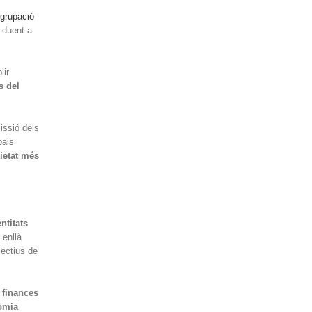
grupació
 duent a
lir
s del
issió dels
ais
ietat més
ntitats
 enllà
ectius de
 finances
omia