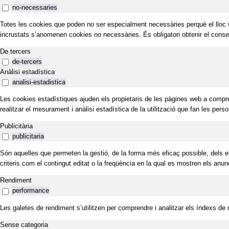
no-necessaries
Totes les cookies que poden no ser especialment necessàries perquè el lloc web
incrustats s’anomenen cookies no necessàries. És obligatori obtenir el cons
De tercers
de-tercers
Anàlisi estadística
analisi-estadistica
Les cookies estadístiques ajuden els propietaris de les pàgines web a compre
realitzar el mesurament i anàlisi estadística de la utilització que fan les pers
Publicitària
publicitaria
Són aquelles que permeten la gestió, de la forma més eficaç possible, dels espa
criteris com el contingut editat o la freqüència en la qual es mostren els anun
Rendiment
performance
Les galetes de rendiment s’utilitzen per comprendre i analitzar els índexs de r
Sense categoria