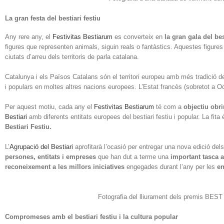
La gran festa del bestiari festiu
Any rere any, el
Festivitas Bestiarum
es converteix en
la gran gala del bes
figures que representen animals, siguin reals o fantàstics. Aquestes figures 
ciutats d’arreu dels territoris de parla catalana.
Catalunya i els Països Catalans són el territori europeu amb més tradició d
i populars en moltes altres nacions europees. L’Estat francès (sobretot a O
Per aquest motiu, cada any el
Festivitas Bestiarum
té com a
objectiu obri
Bestiari
amb diferents entitats europees del bestiari festiu i popular. La fit
Bestiari Festiu.
L’
Agrupació del Bestiari
aprofitarà l’ocasió per entregar una nova edició dels
persones, entitats i empreses
que han dut a terme una
important tasca a
reconeixement a les millors iniciatives
engegades durant l’any per les
en
Fotografia del lliurament dels premis BEST 
Compromeses amb el bestiari festiu i la cultura popular