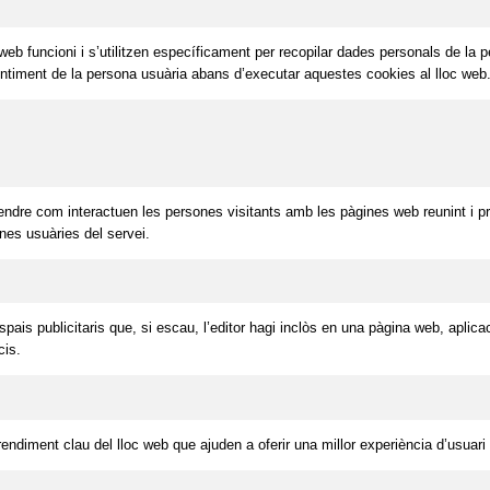
 funcioni i s’utilitzen específicament per recopilar dades personals de la per
entiment de la persona usuària abans d’executar aquestes cookies al lloc web
ndre com interactuen les persones visitants amb les pàgines web reunint i pr
ones usuàries del servei.
is publicitaris que, si escau, l’editor hagi inclòs en una pàgina web, aplicaci
cis.
endiment clau del lloc web que ajuden a oferir una millor experiència d’usuari 