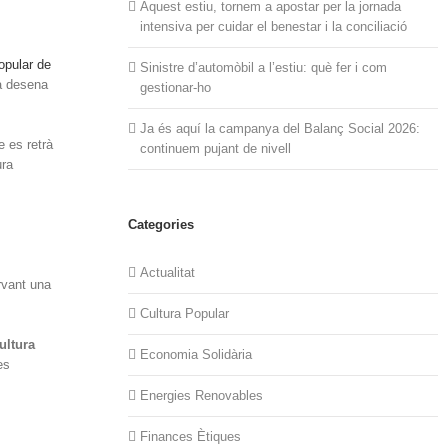
Aquest estiu, tornem a apostar per la jornada
intensiva per cuidar el benestar i la conciliació
opular de
Sinistre d’automòbil a l’estiu: què fer i com
na desena
gestionar-ho
Ja és aquí la campanya del Balanç Social 2026:
e es retrà
continuem pujant de nivell
ura
Categories
Actualitat
rvant una
Cultura Popular
ultura
Economia Solidària
es
Energies Renovables
Finances Ètiques