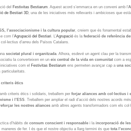
ació del
Festivitas Bestiarum
. Aquest acord s’emmarca en un conveni amb l’
A
ció de Bestiari 3D
, una de les iniciatives més rellevants i ambicioses que està
SS, l’associacionisme i la cultura popular
, creiem que és fonamental estab
se com l’
Agrupació del Bestiari
. L’
Agrupació
és la
federació de referència de
 col·lectius d’arreu dels Països Catalans.
una
societat plural i organitzada
. Alhora, esdevé un agent clau per la transm
sociatiu la converteixen en un
eix central de la vida en comunitat
com a esp
 iniciatives com el
Festivitas Bestiarum
ens permeten avançar cap a
una soc
 particularitats.
riteris ètics
b criteris ètics i solidaris, treballem per
forjar aliances amb col·lectius i e
ivisme i l’ESS
. Treballem per ampliar el radi d’acció dels nostres acords més
 reforçar les nostres aliances
amb altres agents transformadors com els col·l
tica d’hàbits de
consum conscient i responsable
i la
incorporació de les
 maneres de fer. I és que el nostre objectiu a llarg termini és que
tota l’econ