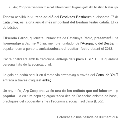
Arç Cooperativa tornem a col·laborar amb la gran gala del bestiari festiu i p
Tortosa acollirà la
vuitena edició
del
Festivitas Bestiarum
el dissabte 27 d
Catalunya
, és la
cita anual més important del bestiari festiu català
. El 
de bèsties.
Elisenda Carod
, guionista i humorista de Catalunya Ràdio,
presentarà una
homenatge
a
Jaume Múria
, membre fundador de l’
Agrupació del Bestiari
m
popular, com a persona
ambaixadora del bestiari festiu
durant el
2022
.
L’acte finalitzarà amb la tradicional entrega dels
premis BEST
. Els guardons
personalitats de la societat civil.
La gala es podrà seguir en directe via
streaming
a través del
Canal de YouTu
entrada a través d’aquest
enllaç
.
Un any més,
Arç Cooperativa és una de les entitats que col·laborem i 
popular
. La cultura popular, organitzada des de l’associacionisme de base,
pràctiques del cooperativisme i l’economia social i solidària (ESS).
Fotografia d’una ballada de lluïment dur