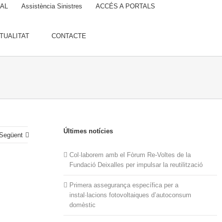
UAL
Assistència Sinistres
ACCÉS A PORTALS
TUALITAT
CONTACTE
Últimes notícies
Següent
Col·laborem amb el Fòrum Re-Voltes de la
Fundació Deixalles per impulsar la reutilització
Primera assegurança específica per a
instal·lacions fotovoltaiques d’autoconsum
domèstic