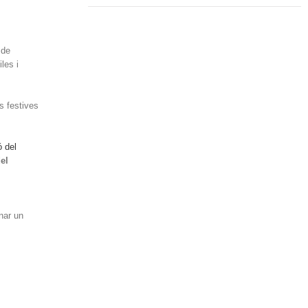
 de
les i
s festives
 del
el
nar un