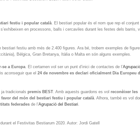
tiari festiu i popular català
. El bestiari popular és el nom que rep el conjunt
s’exhibeixen en processons, balls i cercaviles durant les festes dels barris, vi
e bestiari festiu amb més de 2.400 figures. Ara bé, trobem exemples de figure
ccitània), Bèlgica, Gran Bretanya, Itàlia o Malta en són alguns exemples.
r-se a Europa
. El certamen vol ser un punt d’inici de contactes de l’
Agrupació
a és aconseguir que el
24 de novembre es declari oficialment Dia Europeu d
 ja tradicionals
premis BEST
. Amb aquests guardons es vol
reconèixer les
 favor del món del bestiari festiu i popular català
. Alhora, també es vol do
titats federades
de l’
Agrupació del Bestiari
.
durant el Festivitas Bestiarum 2020. Autor: Jordi Gatell