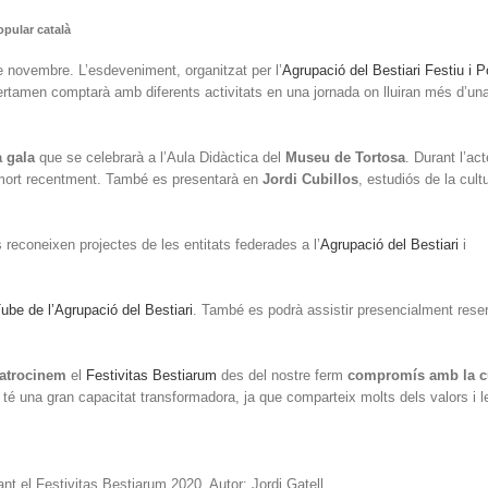
opular català
e novembre. L’esdeveniment, organitzat per l’
Agrupació del Bestiari Festiu i P
certamen comptarà amb diferents activitats en una jornada on lluiran més d’u
 gala
que se celebrarà a l’Aula Didàctica del
Museu de Tortosa
. Durant l’act
ort recentment. També es presentarà en
Jordi Cubillos
, estudiós de la cult
 reconeixen projectes de les entitats federades a l’
Agrupació del Bestiari
i
be de l’Agrupació del Bestiari
. També es podrà assistir presencialment rese
patrocinem
el
Festivitas Bestiarum
des del nostre ferm
compromís amb la c
 té una gran capacitat transformadora, ja que comparteix molts dels valors i l
ant el Festivitas Bestiarum 2020. Autor: Jordi Gatell