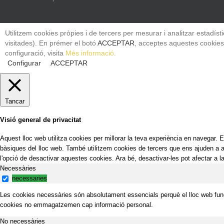
Utilitzem cookies pròpies i de tercers per mesurar i analitzar estadís
visitades). En prémer el botó
ACCEPTAR
, acceptes aquestes cookies.
configuració, visita
Més informació.
Configurar
ACCEPTAR
Tancar
Visió general de privacitat
Aquest lloc web utilitza cookies per millorar la teva experiència en navegar
bàsiques del lloc web. També utilitzem cookies de tercers que ens ajuden a
l'opció de desactivar aquestes cookies. Ara bé, desactivar-les pot afectar a 
Necessàries
necessaries
Les cookies necessàries són absolutament essencials perquè el lloc web func
cookies no emmagatzemen cap informació personal.
No necessàries