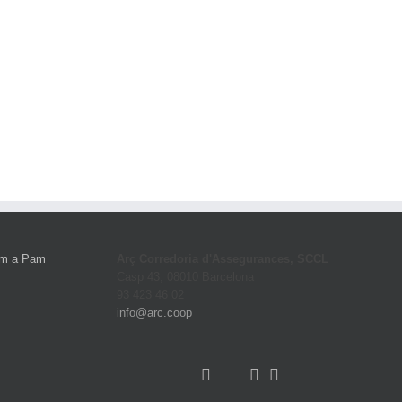
Arç Corredoria d'Assegurances, SCCL
Casp 43, 08010 Barcelona
93 423 46 02
info@arc.coop