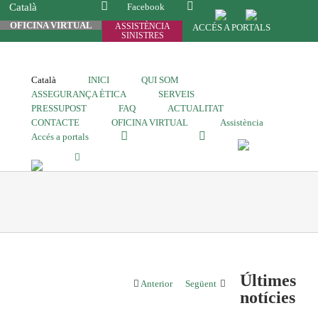
Català
Facebook
OFICINA VIRTUAL
ASSISTÈNCIA
ACCÉS A PORTALS
SINISTRES
Català
INICI
QUI SOM
ASSEGURANÇA ÈTICA
SERVEIS
PRESSUPOST
FAQ
ACTUALITAT
CONTACTE
OFICINA VIRTUAL
Assistència
Accés a portals
Últimes
Anterior
Següent
notícies