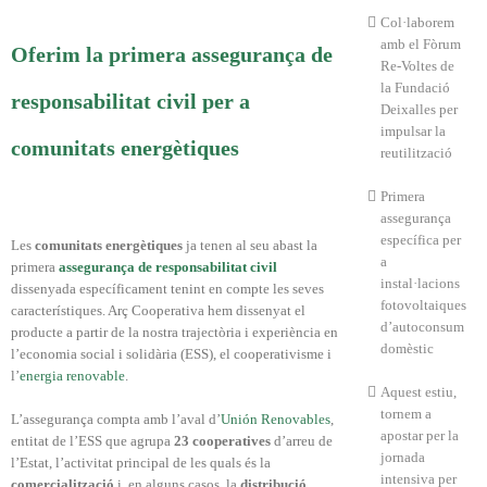
Col·laborem
amb el Fòrum
Oferim la primera assegurança de
Re-Voltes de
la Fundació
responsabilitat civil per a
Deixalles per
impulsar la
comunitats energètiques
reutilització
Primera
assegurança
específica per
Les
comunitats energètiques
ja tenen al seu abast la
a
primera
assegurança de responsabilitat civil
instal·lacions
dissenyada específicament tenint en compte les seves
fotovoltaiques
característiques. Arç Cooperativa hem dissenyat el
d’autoconsum
producte a partir de la nostra trajectòria i experiència en
domèstic
l’economia social i solidària (ESS), el cooperativisme i
l’
energia renovable
.
Aquest estiu,
tornem a
L’assegurança compta amb l’aval d’
Unión Renovables
,
apostar per la
entitat de l’ESS que agrupa
23 cooperatives
d’arreu de
jornada
l’Estat, l’activitat principal de les quals és la
intensiva per
comercialització
i, en alguns casos, la
distribució