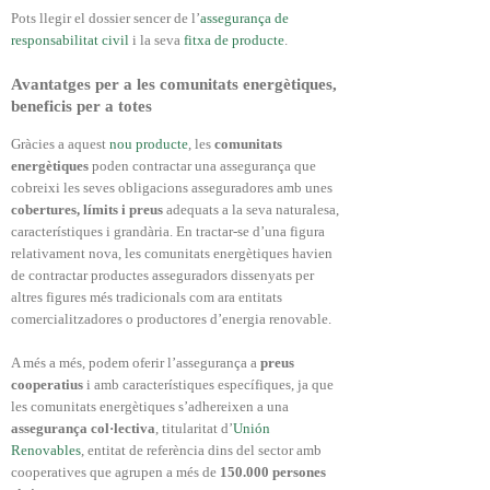
Pots llegir el dossier sencer de l’
assegurança de
responsabilitat civil
i la seva
fitxa de producte
.
Avantatges per a les comunitats energètiques,
beneficis per a totes
Gràcies a aquest
nou producte
, les
comunitats
energètiques
poden contractar una assegurança que
cobreixi les seves obligacions asseguradores amb unes
cobertures, límits i preus
adequats a la seva naturalesa,
característiques i grandària. En tractar-se d’una figura
relativament nova, les comunitats energètiques havien
de contractar productes asseguradors dissenyats per
altres figures més tradicionals com ara entitats
comercialitzadores o productores d’energia renovable.
A més a més, podem oferir l’assegurança a
preus
cooperatius
i amb característiques específiques, ja que
les comunitats energètiques s’adhereixen a una
assegurança col·lectiva
, titularitat d’
Unión
Renovables
, entitat de referència dins del sector amb
cooperatives que agrupen a més de
150.000 persones