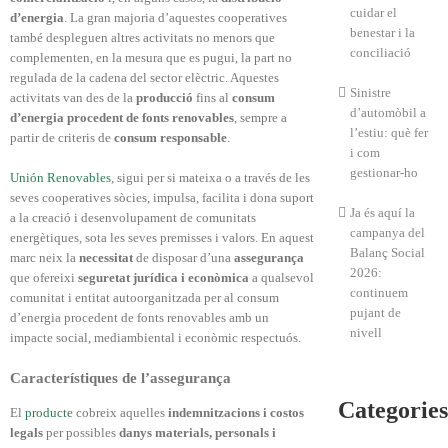
cuidar el
d’energia
. La gran majoria d’aquestes cooperatives
benestar i la
també despleguen altres activitats no menors que
conciliació
complementen, en la mesura que es pugui, la part no
regulada de la cadena del sector elèctric. Aquestes
Sinistre
activitats van des de la
producció
fins al
consum
d’automòbil a
d’energia procedent de fonts renovables
, sempre a
l’estiu: què fer
partir de criteris de
consum responsable
.
i com
gestionar-ho
Unión Renovables
, sigui per si mateixa o a través de les
seves cooperatives sòcies, impulsa, facilita i dona suport
Ja és aquí la
a la creació i desenvolupament de comunitats
campanya del
energètiques, sota les seves premisses i valors. En aquest
Balanç Social
marc neix la
necessitat
de disposar d’una
assegurança
2026:
que ofereixi
seguretat jurídica i econòmica
a qualsevol
continuem
comunitat i entitat autoorganitzada per al consum
pujant de
d’energia procedent de fonts renovables amb un
nivell
impacte social, mediambiental i econòmic respectuós.
Característiques de l’assegurança
Categories
El
producte
cobreix aquelles
indemnitzacions i costos
legals
per possibles
danys materials, personals i