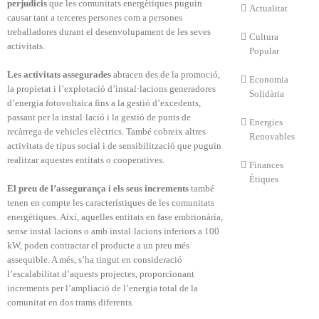
perjudicis
que les comunitats energètiques puguin
Actualitat
causar tant a terceres persones com a persones
treballadores durant el desenvolupament de les seves
Cultura
activitats.
Popular
Les activitats assegurades
abracen des de la promoció,
Economia
la propietat i l’explotació d’instal·lacions generadores
Solidària
d’energia fotovoltaica fins a la gestió d’excedents,
passant per la instal·lació i la gestió de punts de
Energies
recàrrega de vehicles elèctrics. També cobreix altres
Renovables
activitats de tipus social i de sensibilització que puguin
realitzar aquestes entitats o cooperatives.
Finances
Ètiques
El preu de l’assegurança i els seus increments
també
tenen en compte les característiques de les comunitats
energètiques. Així, aquelles entitats en fase embrionària,
sense instal·lacions o amb instal·lacions inferiors a 100
kW, poden contractar el producte a un preu més
assequible. A més, s’ha tingut en consideració
l’escalabilitat d’aquests projectes, proporcionant
increments per l’ampliació de l’energia total de la
comunitat en dos trams diferents.