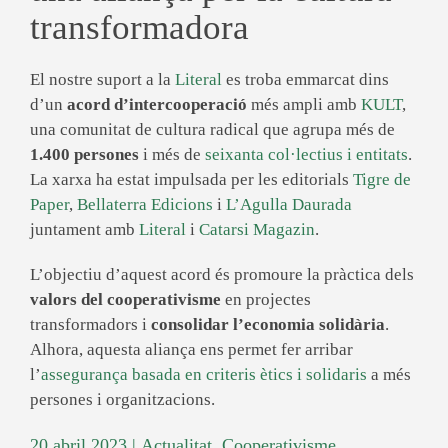
transformadora
El nostre suport a la
Literal
es troba emmarcat dins
d’un
acord d’intercooperació
més ampli amb
KULT
,
una comunitat de cultura radical que agrupa més de
1.400 persones
i més de
seixanta col·lectius i entitats
.
La xarxa ha estat impulsada per les editorials
Tigre de
Paper
,
Bellaterra Edicions
i
L’Agulla Daurada
juntament amb
Literal
i
Catarsi Magazin
.
L’objectiu d’aquest acord és promoure la pràctica dels
valors del cooperativisme
en projectes
transformadors i
consolidar l’economia solidària
.
Alhora, aquesta aliança ens permet fer arribar
l’
assegurança basada en criteris ètics i solidaris
a més
persones i organitzacions.
20 abril 2023
|
Actualitat
,
Cooperativisme
,