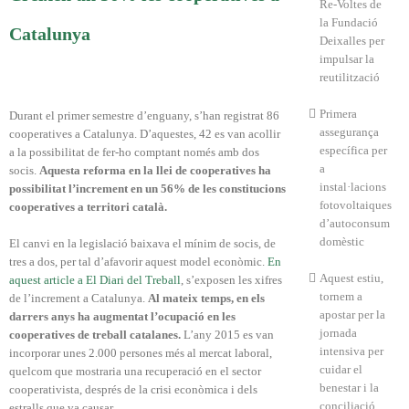
Re-Voltes de
la Fundació
Catalunya
Deixalles per
impulsar la
reutilització
Primera
Durant el primer semestre d’enguany, s’han registrat 86
assegurança
cooperatives a Catalunya. D’aquestes, 42 es van acollir
específica per
a la possibilitat de fer-ho comptant només amb dos
a
socis.
Aquesta reforma en la llei de cooperatives ha
instal·lacions
possibilitat l’increment en un 56% de les constitucions
fotovoltaiques
cooperatives a territori català.
d’autoconsum
domèstic
El canvi en la legislació baixava el mínim de socis, de
tres a dos, per tal d’afavorir aquest model econòmic.
En
Aquest estiu,
aquest article a El Diari del Treball
, s’exposen les xifres
tornem a
de l’increment a Catalunya.
Al mateix temps, en els
apostar per la
darrers anys ha augmentat l’ocupació en les
jornada
cooperatives de treball catalanes.
L’any 2015 es van
intensiva per
incorporar unes 2.000 persones més al mercat laboral,
cuidar el
quelcom que mostraria una recuperació en el sector
benestar i la
cooperativista, després de la crisi econòmica i dels
conciliació
estralls que va causar.