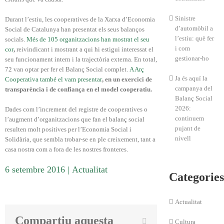
Sinistre
Durant l’estiu, les cooperatives de la Xarxa d’Economia
d’automòbil a
Social de Catalunya han presentat els seus balanços
l’estiu: què fer
socials.
Més de 105 organitzacions han mostrat el seu
i com
cor
,
reivindicant i mostrant a qui hi estigui interessat el
gestionar-ho
seu funcionament intern i la trajectòria externa. En total,
72 van optar per fer el Balanç Social complet.
A Arç
Ja és aquí la
Cooperativa també el vam presentar
, en un exercici de
campanya del
transparència i de confiança en el model cooperatiu.
Balanç Social
2026:
Dades com l’increment del registre de cooperatives o
continuem
l’augment d’organitzacions que fan el balanç social
pujant de
resulten molt positives per l’Economia Social i
nivell
Solidària, que sembla trobar-se en ple creixement, tant a
casa nostra com a fora de les nostres fronteres.
6 setembre 2016
|
Actualitat
Categories
Actualitat
Compartiu aquesta
Facebook
Cultura