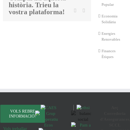
història. Trieu la
Twitter
Popular
Linkedin
Email
vostra plataforma!
Economia
Solidària
Energies
Renovables
Finances
Ètiques
Arç
VOLS REBRE
Corredoria
INFORMACIÓ?
d'Assegurances
SCCL
Vols treballar