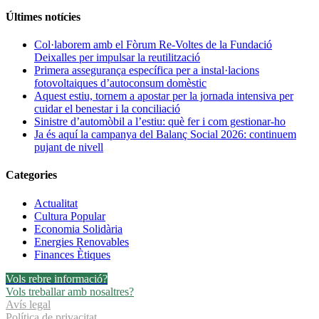
estiu,
tornem
Últimes notícies
a
apostar
Col·laborem amb el Fòrum Re-Voltes de la Fundació
per
Deixalles per impulsar la reutilització
la
Primera assegurança específica per a instal·lacions
jornada
fotovoltaiques d’autoconsum domèstic
intensiva
Aquest estiu, tornem a apostar per la jornada intensiva per
per
cuidar el benestar i la conciliació
cuidar
Sinistre d’automòbil a l’estiu: què fer i com gestionar-ho
el
Ja és aquí la campanya del Balanç Social 2026: continuem
benestar
pujant de nivell
i
la
Categories
conciliació
Actualitat
Cultura Popular
Economia Solidària
Energies Renovables
Finances Ètiques
Vols rebre informació?
Vols treballar amb nosaltres?
Avís legal
Política de privacitat