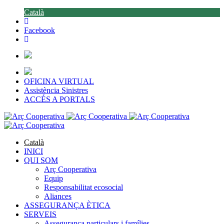
Català
Facebook
OFICINA VIRTUAL
Assistència Sinistres
ACCÉS A PORTALS
Català
INICI
QUI SOM
Arç Cooperativa
Equip
Responsabilitat ecosocial
Aliances
ASSEGURANÇA ÈTICA
SERVEIS
Assegurança particulars i famílies