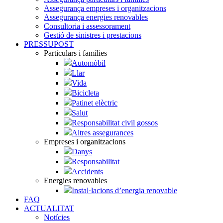
Assegurança empreses i organitzacions
Assegurança energies renovables
Consultoria i assessorament
Gestió de sinistres i prestacions
PRESSUPOST
Particulars i famílies
Automòbil
Llar
Vida
Bicicleta
Patinet elèctric
Salut
Responsabilitat civil gossos
Altres assegurances
Empreses i organitzacions
Danys
Responsabilitat
Accidents
Energies renovables
Instal·lacions d’energia renovable
FAQ
ACTUALITAT
Notícies