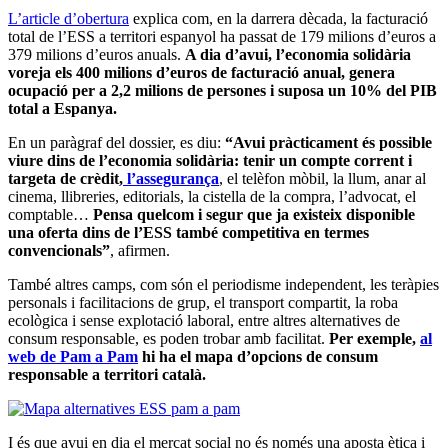
L’article d’obertura
explica com, en la darrera dècada, la facturació
total de l’ESS a territori espanyol ha passat de 179 milions d’euros a
379 milions d’euros anuals.
A dia d’avui, l’economia solidària
voreja els 400 milions d’euros de facturació anual, genera
ocupació per a 2,2 milions de persones i suposa un 10% del PIB
total a Espanya.
En un paràgraf del dossier, es diu:
“Avui pràcticament és possible
viure dins de l’economia solidària: tenir un compte corrent i
targeta de crèdit,
l’assegurança
, el telèfon mòbil, la llum, anar al
cinema, llibreries, editorials, la cistella de la compra, l’advocat, el
comptable…
Pensa quelcom i segur que ja existeix disponible
una oferta dins de l’ESS també competitiva en termes
convencionals”
, afirmen.
També altres camps, com són el periodisme independent, les teràpies
personals i facilitacions de grup, el transport compartit, la roba
ecològica i sense explotació laboral, entre altres alternatives de
consum responsable, es poden trobar amb facilitat.
Per exemple,
al
web de Pam a Pam
hi ha el mapa d’opcions de consum
responsable a territori català.
I és que avui en dia el mercat social no és només una aposta ètica i