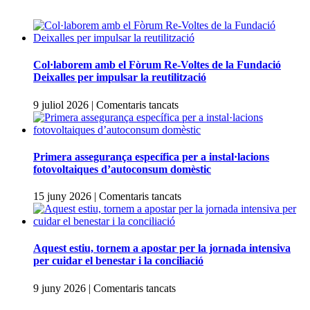
Col·laborem amb el Fòrum Re-Voltes de la Fundació
Deixalles per impulsar la reutilització
a
9 juliol 2026
|
Comentaris tancats
Col·laborem
amb
el
Fòrum
Primera assegurança específica per a instal·lacions
Re-
fotovoltaiques d’autoconsum domèstic
Voltes
de
a
15 juny 2026
|
Comentaris tancats
la
Primera
Fundació
assegurança
Deixalles
específica
per
per
Aquest estiu, tornem a apostar per la jornada intensiva
impulsar
a
per cuidar el benestar i la conciliació
la
instal·lacions
reutilització
fotovoltaiques
a
9 juny 2026
|
Comentaris tancats
d’autoconsum
Aquest
domèstic