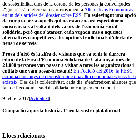
de sostenibilitat dins de la corona de les persones ja convençudes
-“gueto”, s’hi refereixen carinyosament a
Alternativas Económicas
en un dels articles del dossier sobre ESS
.
Ha esdevingut una opció
de compra per a aquells qui no estan encara especialment
conscienciats al voltant dels valors de l’economia social
solidària, però que s’atansen cada vegada més a aquestes
alternatives competitives a les opcions tradicionals d’oferta de
bèns i de serveis.
Prova d’això és la xifra de visitants que va tenir la darrera
edició de la Fira d’Economia Solidària de Catalunya: més de
21.000 persones van passar a visitar a totes les organitzacions i
entitats que vam posar-hi estand!
En l’edició del 2016, la FESC
complia cinc anys de demostrar que una altra economia és possible i
existeix.
Des de la col·lectivitat, cada dia, s’enforteixen aliances que
fan de l’economia social solidària un camp en creixement.
9 febrer 2017
|
Actualitat
|
Compartiu aquesta història. Trieu la vostra plataforma!
Facebook
Twitter
Linkedin
Email
Llocs relacionats