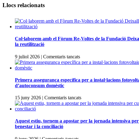
Llocs relacionats
Col·laborem amb el Fòrum Re-Voltes de la Fundació Deixal
la reutilització
a
9 juliol 2026
|
Comentaris tancats
Col·laborem
amb
el
Fòrum
Primera assegurança específica per a instal·lacions fotovolt
Re-
d’autoconsum domèstic
Voltes
de
a
15 juny 2026
|
Comentaris tancats
la
Primera
Fundació
assegurança
Deixalles
específica
per
per
Aquest estiu, tornem a apostar per la jornada intensiva per
impulsar
a
benestar i la conciliació
la
instal·lacions
reutilització
fotovoltaiques
a
9 juny 2026
|
Comentaris tancats