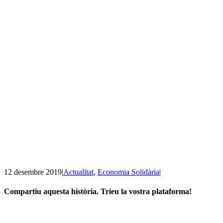
12 desembre 2019
|
Actualitat
,
Economia Solidària
|
Compartiu aquesta història. Trieu la vostra plataforma!
Facebook
Twitter
Linkedin
Email