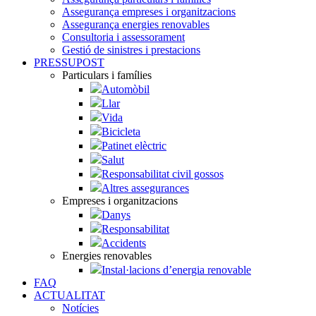
Assegurança empreses i organitzacions
Assegurança energies renovables
Consultoria i assessorament
Gestió de sinistres i prestacions
PRESSUPOST
Particulars i famílies
Automòbil
Llar
Vida
Bicicleta
Patinet elèctric
Salut
Responsabilitat civil gossos
Altres assegurances
Empreses i organitzacions
Danys
Responsabilitat
Accidents
Energies renovables
Instal·lacions d’energia renovable
FAQ
ACTUALITAT
Notícies