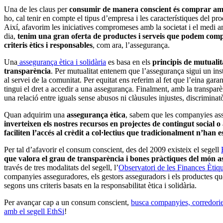
Una de les claus per
consumir de manera conscient és comprar amb
ho, cal tenir en compte el tipus d’empresa i les característiques del pro
Així, afavorim les iniciatives compromeses amb la societat i el medi 
dia,
tenim una gran oferta de productes i serveis que podem comp
criteris ètics i responsables
, com ara, l’assegurança.
Una
assegurança ètica i solidària
es basa en els
principis de mutualita
transparència
. Per mutualitat entenem que l’assegurança sigui un ins
al servei de la comunitat. Per equitat ens referim al fet que l’eina gar
tingui el dret a accedir a una assegurança. Finalment, amb la transpa
una relació entre iguals sense abusos ni clàusules injustes, discrimina
Quan adquirim una
assegurança ètica
, sabem que les companyies as
inverteixen els nostres recursos en projectes de contingut social o
faciliten l’accés al crèdit a col·lectius que tradicionalment n’han e
Per tal d’afavorir el consum conscient, des del 2009 existeix el segell
que valora el grau de transparència i bones pràctiques del món 
través de tres modalitats del segell, l’
Observatori de les Finances Ètiq
companyies asseguradores, els gestors asseguradors i els productes qu
segons uns criteris basats en la responsabilitat ètica i solidària.
Per avançar cap a un consum conscient,
busca companyies, corredorie
amb el segell EthSi
!