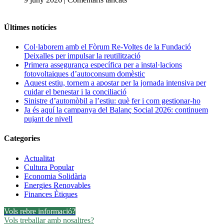
d’autoconsum
Aquest
domèstic
estiu,
tornem
Últimes notícies
a
apostar
Col·laborem amb el Fòrum Re-Voltes de la Fundació
per
Deixalles per impulsar la reutilització
la
Primera assegurança específica per a instal·lacions
jornada
fotovoltaiques d’autoconsum domèstic
intensiva
Aquest estiu, tornem a apostar per la jornada intensiva per
per
cuidar el benestar i la conciliació
cuidar
Sinistre d’automòbil a l’estiu: què fer i com gestionar-ho
el
Ja és aquí la campanya del Balanç Social 2026: continuem
benestar
pujant de nivell
i
la
Categories
conciliació
Actualitat
Cultura Popular
Economia Solidària
Energies Renovables
Finances Ètiques
Vols rebre informació?
Vols treballar amb nosaltres?