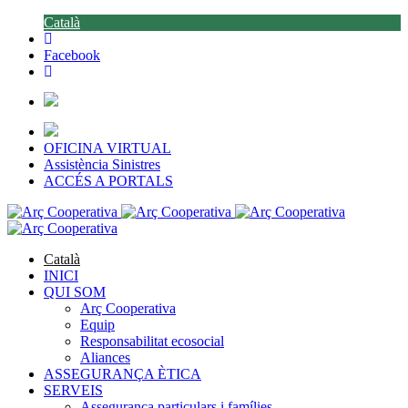
Català
Facebook
OFICINA VIRTUAL
Assistència Sinistres
ACCÉS A PORTALS
Català
INICI
QUI SOM
Arç Cooperativa
Equip
Responsabilitat ecosocial
Aliances
ASSEGURANÇA ÈTICA
SERVEIS
Assegurança particulars i famílies