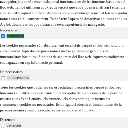
navegador, ja que són essencials per al funcionament de les funcions bàsiques del
lloc web. També utilitzem cookies de tercers que ens ajuden a analitzar i entendre
com s'utilitza aquest lloc web. Aquestes cookies s'emmagatzemen al teu navegador
només sota el teu consentiment. També tens l'opció de desactivar aquestes cookies.
Ara bé, desactivar-les pot afectar a la teva experiència de navegació.
Necessàries
necessaries
Les cookies necessàries són absolutament essencials perquè el lloc web funcioni
correctament. Aquesta categoria només inclou galetes que garanteixen
funcionalitats bàsiques i funcions de seguretat del lloc web. Aquestes cookies no
emmagatzemen cap informació personal.
No necessàries
no-necessaries
Totes les cookies que poden no ser especialment necessàries perquè el lloc web
funcioni i s’utilitzen específicament per recopilar dades personals de la persona
usuària a través de l’anàlisi, els anuncis i els altres continguts incrustats
s’anomenen cookies no necessàries. És obligatori obtenir el consentiment de la
persona usuària abans d’executar aquestes cookies al lloc web.
De tercers
de-tercers