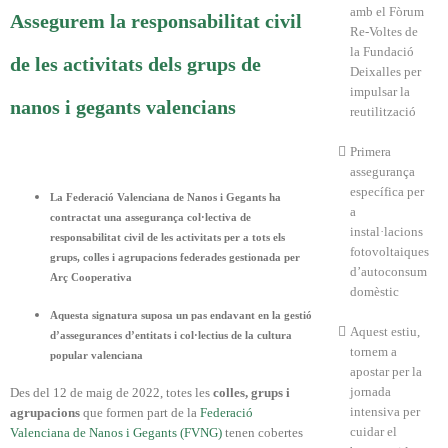
amb el Fòrum
Assegurem la responsabilitat civil
Re-Voltes de
la Fundació
de les activitats dels grups de
Deixalles per
impulsar la
nanos i gegants valencians
reutilització
Primera
assegurança
específica per
La Federació Valenciana de Nanos i Gegants ha
a
contractat una assegurança col·lectiva de
instal·lacions
responsabilitat civil de les activitats per a tots els
fotovoltaiques
grups, colles i agrupacions federades
gestionada per
d’autoconsum
Arç Cooperativa
domèstic
Aquesta signatura
suposa un pas endavant en la gestió
Aquest estiu,
d’assegurances d’entitats i col·lectius de la cultura
tornem a
popular valenciana
apostar per la
jornada
Des del 12 de maig de 2022, totes les
colles, grups i
intensiva per
agrupacions
que formen part de la
Federació
cuidar el
Valenciana de Nanos i Gegants (FVNG)
tenen cobertes