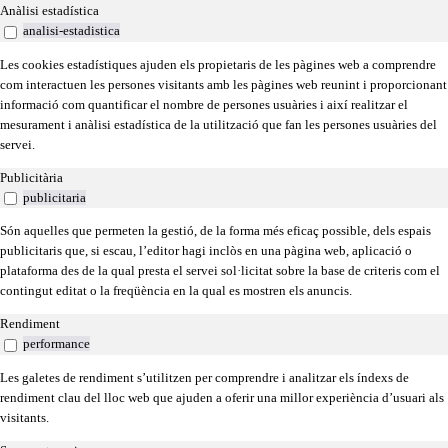
Anàlisi estadística
analisi-estadistica
Les cookies estadístiques ajuden els propietaris de les pàgines web a comprendre
com interactuen les persones visitants amb les pàgines web reunint i proporcionant
informació com quantificar el nombre de persones usuàries i així realitzar el
mesurament i anàlisi estadística de la utilització que fan les persones usuàries del
servei.
Publicitària
publicitaria
Són aquelles que permeten la gestió, de la forma més eficaç possible, dels espais
publicitaris que, si escau, l’editor hagi inclòs en una pàgina web, aplicació o
plataforma des de la qual presta el servei sol·licitat sobre la base de criteris com el
contingut editat o la freqüència en la qual es mostren els anuncis.
Rendiment
performance
Les galetes de rendiment s’utilitzen per comprendre i analitzar els índexs de
rendiment clau del lloc web que ajuden a oferir una millor experiència d’usuari als
visitants.