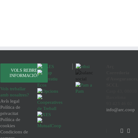
Arç
VOLS REBRE
Corredoria
INFORMACIÓ?
d'Assegurances
SCCL
Vols treballar
Casp 43, 08010
amb nosaltres?
Barcelona
Avís legal
93 423 46 02
Política de
info@arc.coop
privacitat
Política de
cookies
Condicions de