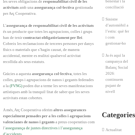
benestar i la
les seves obligacions de
responsabilitat civil de les
conciliació
activitats
amb una
assegurança col·lectiva
gestionada
per Arç Cooperativa.
Sinistre
d’automòbil a
L’
assegurança de responsabilitat civil de les activitats
l’estiu: què fer
és un producte que totes les agrupacions, colles i grups
i com
han de tenir
contractat obligatòriament per llei
.
gestionar-ho
Cobreix les reclamacions de terceres persones per danys
físics o materials que s’hagin causat, de manera
Ja és aquí la
accidental, mentre es realitzi qualsevol activitat
campanya del
recollida als seus estatuts.
Balanç Social
2026:
Gràcies a aquesta
assegurança col·lectiva
, totes les
continuem
colles, grups i agrupacions de nanos i gegants federades
pujant de
a la
(FVNG)
poden dur a terme les seves manifestacions
nivell
artístiques amb la tranquil·litat de saber que les seves
activitats estan cobertes.
A més, Arç Cooperativa oferim
altres assegurances
Categories
especialment pensades per a les colles i agrupacions
valencianes de nanos i gegants
a preus cooperatius com
l’
assegurança de juntes directives i l’assegurança
Actualitat
d’accidents
.