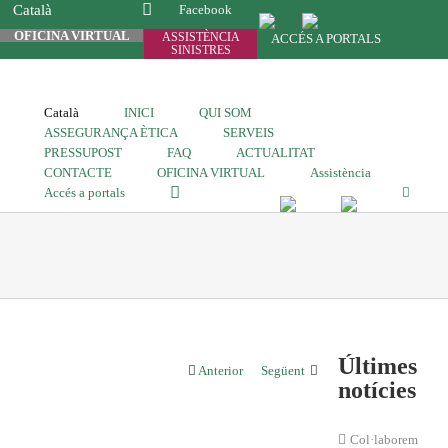
Català
Facebook
OFICINA VIRTUAL
ASSISTÈNCIA
ACCÉS A PORTALS
SINISTRES
Català
INICI
QUI SOM
ASSEGURANÇA ÈTICA
SERVEIS
PRESSUPOST
FAQ
ACTUALITAT
CONTACTE
OFICINA VIRTUAL
Assistència
Accés a portals
Últimes
Anterior
Següent
notícies
Col·laborem