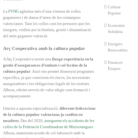
Cultura
La
FVNG
aglutina més d’una vintena de colles
Popular
geganteres i de dansa d’arreu de les comarques
valencianes. Tant les colles com les persones que les
Economia
integren, vetllen per la història, gestió i dinamització
Solidària
del món geganter valencià.
Energies
Arç Cooperativa amb la cultura popular
Renovables
A Arç Cooperativa tenim una
llarga experiència en la
Finances
gestió d’assegurances d’entitats i col·lectius de la
Ètiques
cultura popular
. Això ens permet dissenyar programes
específics, ja que coneixem els riscos, les necessitats
asseguradores i les obligacions legals de les entitats.
Alhora, oferim serveis de valor afegir com formació i
acompanyament.
Gràcies a aquesta especialització,
diferents federacions
de la cultura popular valenciana ja confien en
nosaltres.
Des del 2020,
assegurem els accidents de les
colles de la Federació Coordinadora de Muixerangues
.
Alhora, mantenim acords de col·laboració amb la