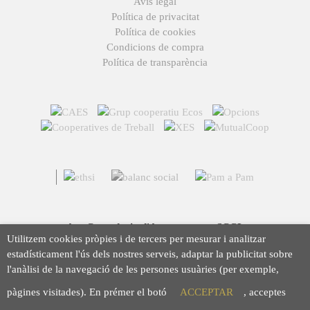
Avís legal
Política de privacitat
Política de cookies
Condicions de compra
Política de transparència
Arç Corredoria d'Assegurances, SCCL
Utilitzem cookies pròpies i de tercers per mesurar i analitzar
Casp 43, 08010 Barcelona
estadísticament l'ús dels nostres serveis, adaptar la publicitat sobre
93 423 46 02
l'anàlisi de la navegació de les persones usuàries (per exemple,
info@arc.coop
pàgines visitades). En prémer el botó
ACCEPTAR
, acceptes