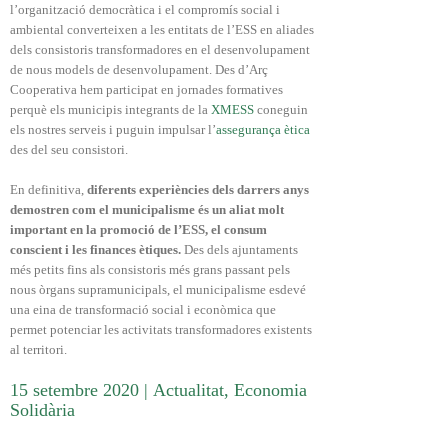
l’organització democràtica i el compromís social i
ambiental converteixen a les entitats de l’ESS en aliades
dels consistoris transformadores en el desenvolupament
de nous models de desenvolupament. Des d’Arç
Cooperativa hem participat en jornades formatives
perquè els municipis integrants de la
XMESS
coneguin
els nostres serveis i puguin impulsar l’
assegurança ètica
des del seu consistori.
En definitiva,
diferents experiències dels darrers anys
demostren com el municipalisme és un aliat molt
important en la promoció de l’ESS, el consum
conscient i les finances ètiques.
Des dels ajuntaments
més petits fins als consistoris més grans passant pels
nous òrgans supramunicipals, el municipalisme esdevé
una eina de transformació social i econòmica que
permet potenciar les activitats transformadores existents
al territori.
15 setembre 2020
|
Actualitat
,
Economia
Solidària