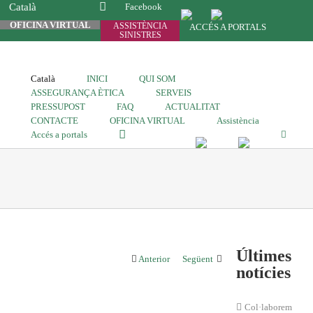
Català
Facebook
OFICINA VIRTUAL
ASSISTÈNCIA
ACCÉS A PORTALS
SINISTRES
Català
INICI
QUI SOM
ASSEGURANÇA ÈTICA
SERVEIS
PRESSUPOST
FAQ
ACTUALITAT
CONTACTE
OFICINA VIRTUAL
Assistència
Accés a portals
Últimes
Anterior
Següent
notícies
Col·laborem