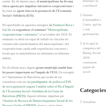
benestar i la
centre. En els darrers anys,
el municipalisme ha fet una
conciliació
clara aposta per impulsar iniciatives cooperativistes
i
ha estat un
agent clau en la promoció de l’Economia
Sinistre
Social i Solidària (ESS)
.
d’automòbil a
l’estiu: què fer
Per aprofundir en aquestes sinergies,
la
Fundació Roca i
i com
Gal·lès
va organitzar el seminari
“Municipalisme,
gestionar-ho
cooperativisme i sobiranies”
el novembre del 2019. El
seminari va oferir un espai de treball on vincular els
Ja és aquí la
vessants més transformadors del municipalisme i del
campanya del
cooperativisme català amb experiències concretes i
Balanç Social
locals que es materialitzen en sobiranies en diferents
2026:
àmbits.
continuem
pujant de
En els últims anys, alguns
grans municipis també han
nivell
fet passes importants en l’impuls de l’ESS.
Un exemple
és l’Ajuntament de Barcelona que acaba de ser
considerat com un
cas paradigmàtic de política d’ESS
de nova generació segons l’anàlisi sobre el Pla d’Impuls
Categories
de l’Economia Social i Solidària de la Ciutat de
Barcelona (PIESS)
. Aquest informe, impulsat per
l’
Institut de Recerca de Desenvolupament Social de les
Actualitat
Nacions Unides (UNRISD)
, destaca, entre altres,