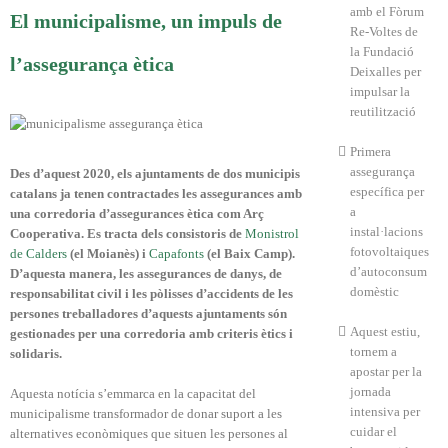
amb el Fòrum
El municipalisme, un impuls de
Re-Voltes de
la Fundació
l’assegurança ètica
Deixalles per
impulsar la
reutilització
Primera
assegurança
Des d’aquest 2020, els ajuntaments de dos municipis
específica per
catalans ja tenen contractades les assegurances amb
a
una corredoria d’assegurances ètica com Arç
instal·lacions
Cooperativa. Es tracta dels consistoris de
Monistrol
fotovoltaiques
de Calders
(el Moianès) i
Capafonts
(el Baix Camp).
d’autoconsum
D’aquesta manera, les assegurances de danys, de
domèstic
responsabilitat civil i les pòlisses d’accidents de les
persones treballadores d’aquests ajuntaments són
Aquest estiu,
gestionades per una corredoria amb criteris ètics i
tornem a
solidaris.
apostar per la
jornada
Aquesta notícia s’emmarca en la capacitat del
intensiva per
municipalisme transformador de donar suport a les
cuidar el
alternatives econòmiques que situen les persones al