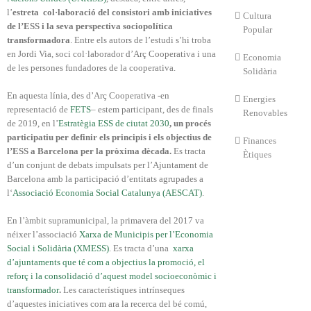
l’
estreta col·laboració del consistori amb iniciatives
Cultura
de l’ESS i la seva perspectiva sociopolítica
Popular
transformadora
. Entre els autors de l’estudi s’hi troba
en Jordi Via, soci col·laborador d’Arç Cooperativa i una
Economia
de les persones fundadores de la cooperativa.
Solidària
En aquesta línia, des d’Arç Cooperativa -en
Energies
representació de
FETS
– estem participant, des de finals
Renovables
de 2019, en l’
Estratègia ESS de ciutat 2030
, un procés
participatiu per definir els principis i els objectius de
Finances
l’ESS a Barcelona per la pròxima dècada.
Es tracta
Ètiques
d’un conjunt de debats impulsats per l’Ajuntament de
Barcelona amb la participació d’entitats agrupades a
l
‘
Associació Economia Social Catalunya (AESCAT)
.
En l’àmbit supramunicipal, la primavera del 2017 va
néixer l’associació
Xarxa de Municipis per l’Economia
Social i Solidària (XMESS)
. Es tracta d’una
xarxa
d’ajuntaments que té com a objectius la promoció, el
reforç i la consolidació d’aquest model socioeconòmic i
transformador
.
Les característiques intrínseques
d’aquestes iniciatives com ara la recerca del bé comú,