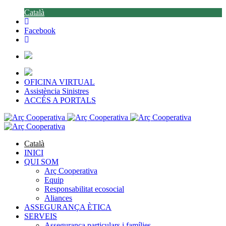
Català
Facebook
OFICINA VIRTUAL
Assistència Sinistres
ACCÉS A PORTALS
Català
INICI
QUI SOM
Arç Cooperativa
Equip
Responsabilitat ecosocial
Aliances
ASSEGURANÇA ÈTICA
SERVEIS
Assegurança particulars i famílies