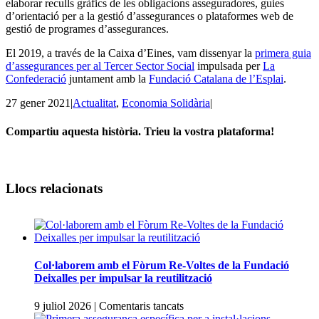
elaborar reculls gràfics de les obligacions asseguradores, guies
d’orientació per a la gestió d’assegurances o plataformes web de
gestió de programes d’assegurances.
El 2019, a través de la Caixa d’Eines, vam dissenyar la
primera guia
d’assegurances per al Tercer Sector Social
impulsada per
La
Confederació
juntament amb la
Fundació Catalana de l’Esplai
.
27 gener 2021
|
Actualitat
,
Economia Solidària
|
Compartiu aquesta història. Trieu la vostra plataforma!
Facebook
Twitter
Linkedin
Email
Llocs relacionats
Col·laborem amb el Fòrum Re-Voltes de la Fundació
Deixalles per impulsar la reutilització
a
9 juliol 2026
|
Comentaris tancats
Col·laborem