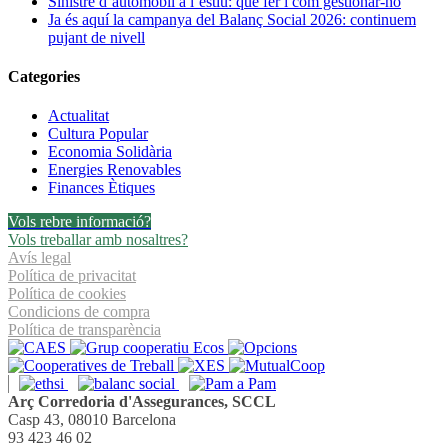
Sinistre d’automòbil a l’estiu: què fer i com gestionar-ho
el
Ja és aquí la campanya del Balanç Social 2026: continuem
benestar
pujant de nivell
i
la
Categories
conciliació
Actualitat
Cultura Popular
Economia Solidària
Energies Renovables
Finances Ètiques
Vols rebre informació?
Vols treballar amb nosaltres?
Avís legal
Política de privacitat
Política de cookies
Condicions de compra
Política de transparència
Arç Corredoria d'Assegurances, SCCL
Casp 43, 08010 Barcelona
93 423 46 02