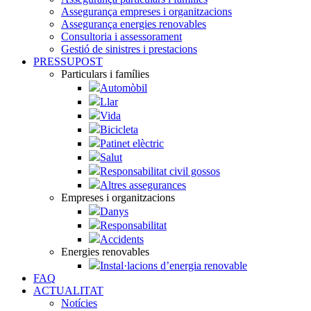
Assegurança empreses i organitzacions
Assegurança energies renovables
Consultoria i assessorament
Gestió de sinistres i prestacions
PRESSUPOST
Particulars i famílies
Automòbil
Llar
Vida
Bicicleta
Patinet elèctric
Salut
Responsabilitat civil gossos
Altres assegurances
Empreses i organitzacions
Danys
Responsabilitat
Accidents
Energies renovables
Instal·lacions d’energia renovable
FAQ
ACTUALITAT
Notícies