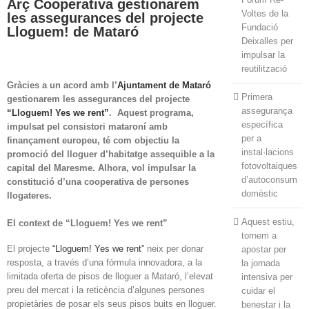
Arç Cooperativa gestionarem
Voltes de la
les assegurances del projecte
Fundació
Lloguem! de Mataró
Deixalles per
impulsar la
reutilització
Gràcies a un acord amb l’
Ajuntament de Mataró
Primera
gestionarem les assegurances del projecte
assegurança
“Lloguem! Yes we rent”
. Aquest programa,
específica
impulsat pel consistori mataroní amb
per a
finançament europeu, té com objectiu la
instal·lacions
promoció del lloguer d’habitatge assequible a la
fotovoltaiques
capital del Maresme. Alhora, vol impulsar la
d’autoconsum
constitució d’una cooperativa de persones
domèstic
llogateres.
Aquest estiu,
El context de “Lloguem! Yes we rent”
tornem a
El projecte
“Lloguem! Yes we rent”
neix per donar
apostar per
resposta, a través d’una fórmula innovadora, a la
la jornada
limitada oferta de pisos de lloguer a Mataró, l’elevat
intensiva per
preu del mercat i la reticència d’algunes persones
cuidar el
propietàries de posar els seus pisos buits en lloguer.
benestar i la