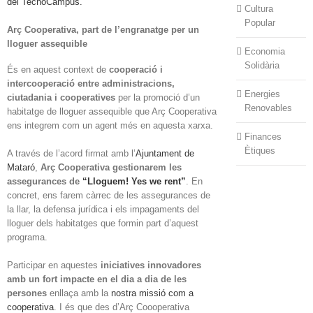
del TecnoCampus.
Cultura
Popular
Arç Cooperativa, part de l’engranatge per un
lloguer assequible
Economia
Solidària
És en aquest context de
cooperació i
intercooperació entre administracions,
Energies
ciutadania i cooperatives
per la promoció d’un
Renovables
habitatge de lloguer assequible que Arç Cooperativa
ens integrem com un agent més en aquesta xarxa.
Finances
Ètiques
A través de l’acord firmat amb l’
Ajuntament de
Mataró
,
Arç Cooperativa gestionarem les
assegurances de
“Lloguem! Yes we rent”
. En
concret, ens farem càrrec de les assegurances de
la llar, la defensa jurídica i els impagaments del
lloguer dels habitatges que formin part d’aquest
programa.
Participar en aquestes
iniciatives innovadores
amb un fort impacte en el dia a dia de les
persones
enllaça amb la
nostra missió com a
cooperativa
. I és que des d’Arç Coooperativa