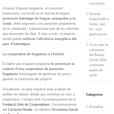
conciliació
A través d’aquest programa, el consistori
maresmenc
vol incidir en el mercat de lloguer,
Sinistre
promoure habitatge de lloguer assequible a la
d’automòbil a
ciutat
, oferir seguretat a les persones propietàries
l’estiu: què
en el cobrament i subvencionar part de les reformes
fer i com
que necessitin les llars. A més a més, el projecte
gestionar-ho
també pretén
millorar l’eficiència energètica del
parc d’habitatges.
Ja és aquí la
campanya
La cooperativa de llogateres a l’horitzó
del Balanç
Social 2026:
El darrer pas d’aquest programa
és promoure la
continuem
creació d’una cooperativa de persones
pujant de
llogateres
encarregada de gestionar els pisos i
nivell
garantir la continuïtat del projecte.
Actualment, un grup impulsor està acabant de
perfilar els darrers detalls per constituir-se com a
Categories
cooperativa. Compta amb l’acompanyament de la
Fundació Unió de Cooperadores
i l’assessorament
Actualitat
del
Col·lectiu Ronda
i la càtedra d’
Economia Social