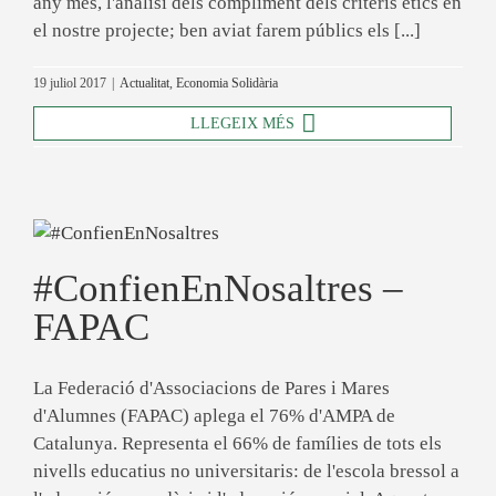
any més, l'anàlisi dels compliment dels criteris ètics en
el nostre projecte; ben aviat farem públics els [...]
19 juliol 2017
|
Actualitat
,
Economia Solidària
LLEGEIX MÉS
#ConfienEnNosaltres –
FAPAC
La Federació d'Associacions de Pares i Mares
d'Alumnes (FAPAC) aplega el 76% d'AMPA de
Catalunya. Representa el 66% de famílies de tots els
nivells educatius no universitaris: de l'escola bressol a